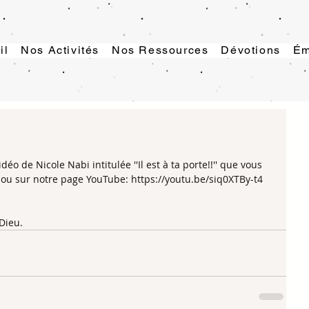
il
Nos Activités
Nos Ressources
Dévotions
Ém
!
éo de Nicole Nabi intitulée ''Il est à ta porte!!'' que vous 
 ou sur notre page YouTube: https://youtu.be/siq0XTBy-t4 
Dieu.