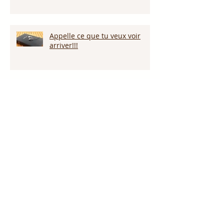
Appelle ce que tu veux voir
arriver!!!
Persévérer dans la sécheresse :
attendre la pluie et la provision
de Dieu!!!
L’amour pardonne-t-il tout ?
Notre Dieu est plus grand que
notre géant !