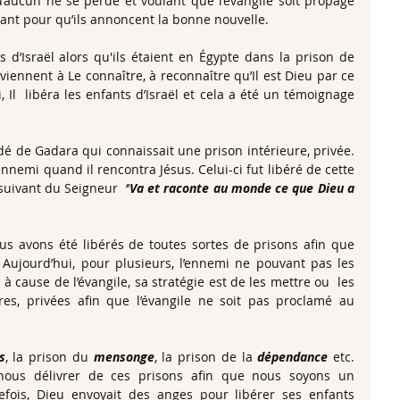
aucun ne se perde et voulant que l’évangile soit propagé 
érant pour qu’ils annoncent la bonne nouvelle.
 d’Israël alors qu'ils étaient en Égypte dans la prison de 
iennent à Le connaître, à reconnaître qu’Il est Dieu par ce 
si, Il  libéra les enfants d’Israël et cela a été un témoignage 
é de Gadara qui connaissait une prison intérieure, privée. 
ennemi quand il rencontra Jésus. Celui-ci fut libéré de cette 
ivant du Seigneur  ‘’
Va et raconte au monde ce que Dieu a 
ous avons été libérés de toutes sortes de prisons afin que 
. Aujourd’hui, pour plusieurs, l’ennemi ne pouvant pas les 
 cause de l’évangile, sa stratégie est de les mettre ou  les 
es, privées afin que l’évangile ne soit pas proclamé au 
s
, la prison du 
mensonge
, la prison de la 
dépendance
 etc. 
ous délivrer de ces prisons afin que nous soyons un 
efois, Dieu envoyait des anges pour libérer ses enfants 