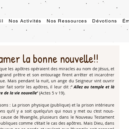
il
Nos Activités
Nos Ressources
Dévotions
Ém
amer la bonne nouvelle!!
 que les apôtres opéraient des miracles au nom de Jésus, et 
grand prêtre et son entourage firent arrêter et incarcérer 
ue. Mais pendant la nuit, un ange du Seigneur vint ouvrir 
 fait sortir les apôtres, il leur dit :’’ 
Allez au temple et là 
 de la vie nouvelle
’’ (Actes 5 v 19).
ns : La prison physique (publique) et la prison intérieure 
ons qu’il y a soit quelqu’un qui nous y met ou c’est nous-
ause de l’évangile, plusieurs dans le Nouveau Testament 
ubliques comme c’était le cas des apôtres. Mais Dieu, dans 