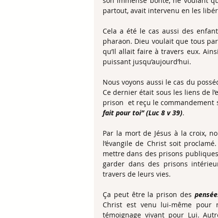
son immense bonté, ne voulant qu’
partout, avait intervenu en les lib
Cela a été le cas aussi des enfants
pharaon. Dieu voulait que tous parv
qu’Il allait faire à travers eux. Ain
puissant jusqu’aujourd’hui.
Nous voyons aussi le cas du posséd
Ce dernier était sous les liens de l’
prison  et reçu le commandement su
fait pour toi’’ (Luc 8 v 39)
. 
Par la mort de Jésus à la croix, n
l’évangile de Christ soit proclamé
mettre dans des prisons publiques à
garder dans des prisons intérieur
travers de leurs vies.
Ça peut être la prison des
 pensée
Christ est venu lui-même pour n
témoignage vivant pour Lui. Autr