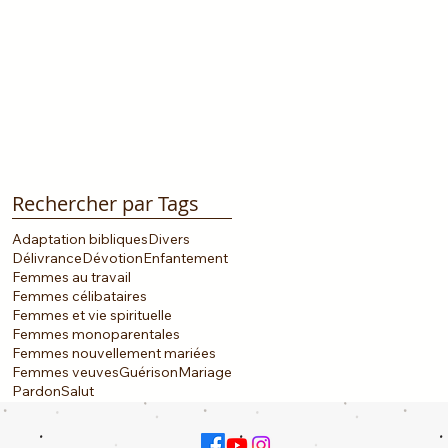
Rechercher par Tags
Adaptation bibliques
Divers
Délivrance
Dévotion
Enfantement
Femmes au travail
Femmes célibataires
Femmes et vie spirituelle
Femmes monoparentales
Femmes nouvellement mariées
Femmes veuves
Guérison
Mariage
Pardon
Salut