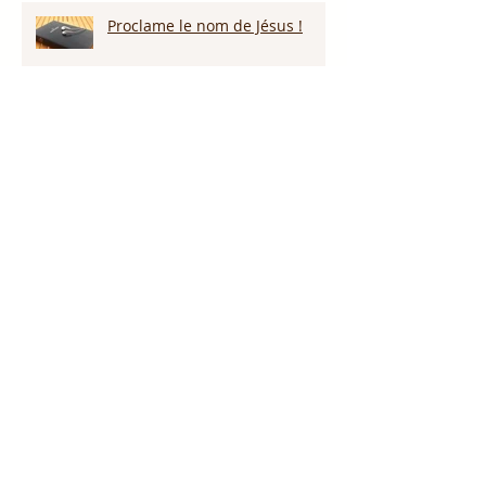
Proclame le nom de Jésus !
Nous reviendrons par la grâce
de Dieu!!!
Restez vigilants!
Gardons nos coeurs!!