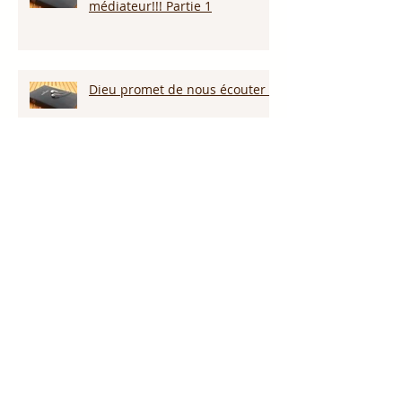
médiateur!!! Partie 1
Dieu promet de nous écouter !
Appelle ce que tu veux voir
arriver!!!
Persévérer dans la sécheresse :
attendre la pluie et la provision
de Dieu!!!
L’amour pardonne-t-il tout ?