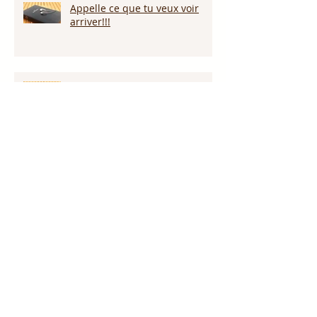
Appelle ce que tu veux voir
arriver!!!
Persévérer dans la sécheresse :
attendre la pluie et la provision
de Dieu!!!
L’amour pardonne-t-il tout ?
Notre Dieu est plus grand que
notre géant !