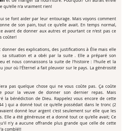
ien
 et de manger sa nourriture. Pourquoi? On aurait envie 
ce qu'elle n'a vraiment rien!
ui se font aider par leur entourage. Mais voyons comment 
donne de son pain, tout ce qu'elle avait. En temps normal, 
 avant de donner aux autres et pourtant ce n'est pas ce 
s coûter!
donner des explications, des justifications à Élie mais elle 
sa situation et a obéi par la suite . Elle a préparé son 
et nous connaissons la suite de l'histoire : l'huile et la 
jour où l'Éternel a fait pleuvoir sur le pays. La générosité 
era pas quelque chose qui ne vous coûte pas. Ça coûte 
fice pour la veuve de donner son dernier repas. Mais 
tiré la bénédiction de Dieu. Rappelez vous encore de cette 
) qui a donné tout ce qu'elle possédait dans le tronc (2 
avaient donné leur argent c'est seulement sur elle que les 
s. Elle a été généreuse et a donné tout ce qu'elle avait; Ce 
qu'il n'y a aucune offrande plus grande que celle de cette 
l'a comblé!!