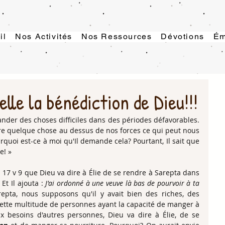
il
Nos Activités
Nos Ressources
Dévotions
Ém
lle la bénédiction de Dieu!!!
der des choses difficiles dans des périodes défavorables. 
ire quelque chose au dessus de nos forces ce qui peut nous 
oi est-ce à moi qu'Il demande cela? Pourtant, Il sait que 
e! »
 17 v 9 que Dieu va dire à Élie de se rendre à Sarepta dans 
Et Il ajouta : 
J'ai ordonné à une veuve là bas de pourvoir à ta 
repta, nous supposons qu'il y avait bien des riches, des 
cette multitude de personnes ayant la capacité de manger à 
x besoins d'autres personnes, Dieu va dire à Élie, de se 