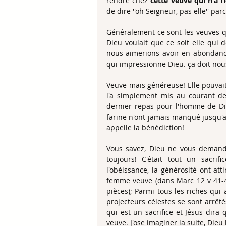
rendre chez 
cette veuve qui n'a r
de dire ''oh Seigneur, pas elle'' par
Généralement ce sont les veuves q
Dieu voulait que ce soit elle qui 
nous aimerions avoir en abondance
qui impressionne Dieu. ça doit nou
Veuve mais généreuse! Elle pouvait 
l'a simplement mis au courant de 
dernier repas pour l'homme de Dieu 
farine n'ont jamais manqué jusqu'au 
appelle la bénédiction!
Vous savez, Dieu ne vous demand
toujours! C'était tout un sacri
l'obéissance, la générosité ont at
femme veuve (dans Marc 12 v 41-44 
pièces); Parmi tous les riches qui 
projecteurs célestes se sont arrêté
qui est un sacrifice et Jésus dira 
veuve. J'ose imaginer la suite, Dieu 