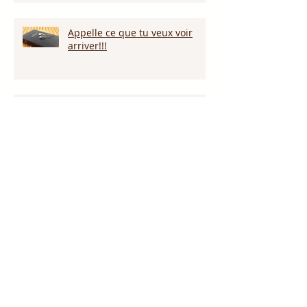
Appelle ce que tu veux voir
arriver!!!
Persévérer dans la sécheresse :
attendre la pluie et la provision
de Dieu!!!
L’amour pardonne-t-il tout ?
Notre Dieu est plus grand que
notre géant !