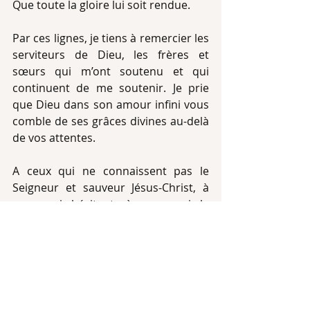
Que toute la gloire lui soit rendue.
Par ces lignes, je tiens à remercier les 
serviteurs de Dieu, les frères et 
sœurs qui m’ont soutenu et qui 
continuent de me soutenir. Je prie 
que Dieu dans son amour infini vous 
comble de ses grâces divines au-delà 
de vos attentes.
A ceux qui ne connaissent pas le 
Seigneur et sauveur Jésus-Christ, à 
ceux qui hésitent, à ceux qui le 
connaissent mais qui n’ont pas 
expérimenté sa puissance, sachez 
qu’il y a une superpuissance dans le 
Nom de Jésus (j’ai été musulman et je 
le sais). Je sais qu’il y a des frères et 
sœurs qui sont dans le monde et qui 