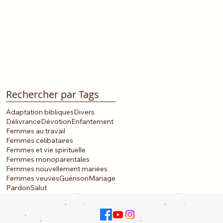
Rechercher par Tags
Adaptation bibliques
Divers
Délivrance
Dévotion
Enfantement
Femmes au travail
Femmes célibataires
Femmes et vie spirituelle
Femmes monoparentales
Femmes nouvellement mariées
Femmes veuves
Guérison
Mariage
Pardon
Salut