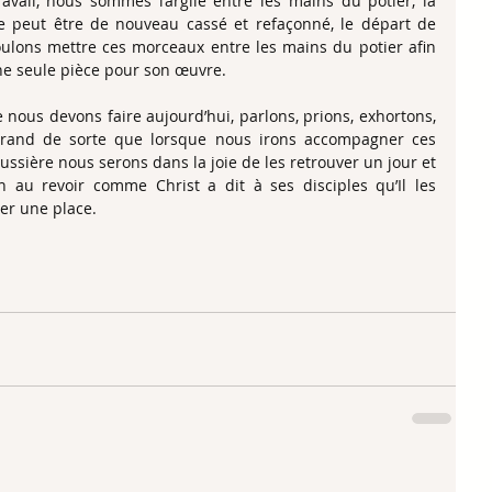
vail, nous sommes l’argile entre les mains du potier, la 
se peut être de nouveau cassé et refaçonné, le départ de 
lons mettre ces morceaux entre les mains du potier afin 
ne seule pièce pour son œuvre.
ous devons faire aujourd’hui, parlons, prions, exhortons, 
grand de sorte que lorsque nous irons accompagner ces 
ssière nous serons dans la joie de les retrouver un jour et 
 au revoir comme Christ a dit à ses disciples qu’Il les 
rer une place.