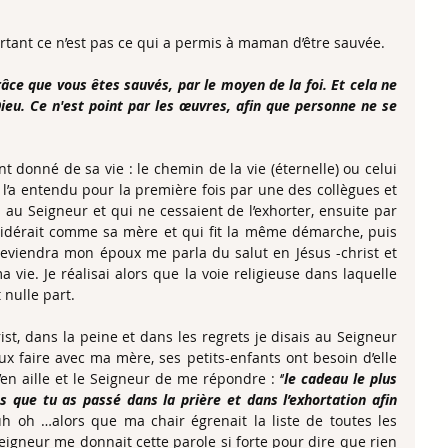
urtant ce n’est pas ce qui a permis à maman d’être sauvée.  
âce que vous êtes sauvés, par le moyen de la foi. Et cela ne 
Dieu. Ce n'est point par les œuvres, afin que personne ne se 
donné de sa vie : le chemin de la vie (éternelle) ou celui 
e l’a entendu pour la première fois par une des collègues et 
au Seigneur et qui ne cessaient de l’exhorter, ensuite par 
sidérait comme sa mère et qui fit la même démarche, puis 
 deviendra mon époux me parla du salut en Jésus -christ et 
 vie. Je réalisai alors que la voie religieuse dans laquelle 
 nulle part.
ist, dans la peine et dans les regrets je disais au Seigneur 
x faire avec ma mère, ses petits-enfants ont besoin d’elle 
en aille et le Seigneur de me répondre : ‘’
le cadeau le plus 
 que tu as passé dans la prière et dans l’exhortation afin 
uh oh …alors que ma chair égrenait la liste de toutes les 
 Seigneur me donnait cette parole si forte pour dire que rien 