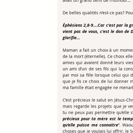
avait un grand sens de l’humour…
De belles qualités n’est-ce pas? Po
Éphésiens 2,8-9….Car c'est par la gr
vient pas de vous, c'est le don de 
glorifie…
Maman a fait un choix à un moment 
de la mort (éternelle). Ce choix ell
amies qui avaient donné leurs vies 
un ami d’un de ses fils qui la con
par moi sa fille lorsque celui qui
que je fis ce choix de lui donner ma
ma famille était engagée ne menait
C’est précieux le salut en Jésus-Chr
mais regarde les projets que je veu
tu ne peux pas permettre qu’elle s’
précieux pour ta mère est le temps
qu’elle puisse me connaitre
’’. Wao
choses que je voulais lui offrir, le