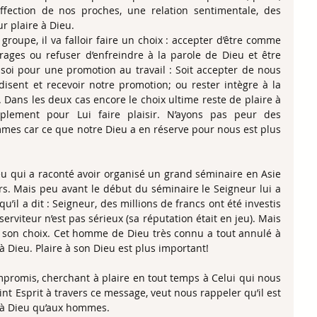
’affection de nos proches, une relation sentimentale, des 
ur plaire à Dieu.
groupe, il va falloir faire un choix : accepter d’être comme 
ges ou refuser d’enfreindre à la parole de Dieu et être 
soi pour une promotion au travail : Soit accepter de nous 
isent et recevoir notre promotion; ou rester intègre à la 
. Dans les deux cas encore le choix ultime reste de plaire à 
lement pour Lui faire plaisir. N’ayons pas peur des 
es car ce que notre Dieu a en réserve pour nous est plus 
 qui a raconté avoir organisé un grand séminaire en Asie 
s. Mais peu avant le début du séminaire le Seigneur lui a 
’il a dit : Seigneur, des millions de francs ont été investis 
erviteur n’est pas sérieux (sa réputation était en jeu). Mais 
ire son choix. Cet homme de Dieu très connu a tout annulé à 
 Dieu. Plaire à son Dieu est plus important!
promis, cherchant à plaire en tout temps à Celui qui nous 
int Esprit à travers ce message, veut nous rappeler qu’il est 
e à Dieu qu’aux hommes.