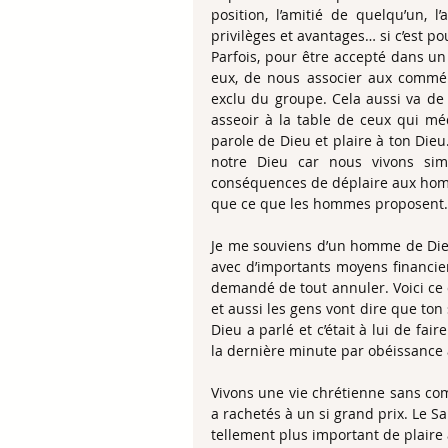
position, l’amitié de quelqu’un, l
privilèges et avantages… si c’est po
Parfois, pour être accepté dans un 
eux, de nous associer aux comméra
exclu du groupe. Cela aussi va de 
asseoir à la table de ceux qui méd
parole de Dieu et plaire à ton Dieu
notre Dieu car nous vivons simp
conséquences de déplaire aux homm
que ce que les hommes proposent.
Je me souviens d’un homme de Dieu
avec d’importants moyens financier
demandé de tout annuler. Voici ce qu
et aussi les gens vont dire que ton s
Dieu a parlé et c’était à lui de fa
la dernière minute par obéissance à
Vivons une vie chrétienne sans com
a rachetés à un si grand prix. Le Sa
tellement plus important de plair