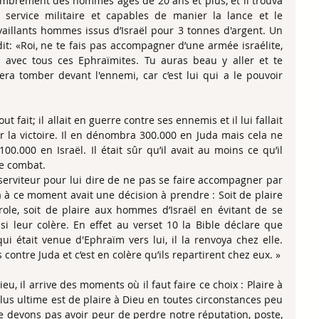
nombrement des hommes âgés de 20 ans et plus, et il trouva 
service militaire et capables de manier la lance et le 
vaillants hommes issus d’Israël pour 3 tonnes d'argent. Un 
t: «Roi, ne te fais pas accompagner d’une armée israélite, 
l, avec tous ces Ephraïmites. Tu auras beau y aller et te 
ra tomber devant l'ennemi, car c’est lui qui a le pouvoir 
t fait; il allait en guerre contre ses ennemis et il lui fallait 
la victoire. Il en dénombra 300.000 en Juda mais cela ne 
100.000 en Israël. Il était sûr qu’il avait au moins ce qu’il 
e combat. 
erviteur pour lui dire de ne pas se faire accompagner par 
 à ce moment avait une décision à prendre : Soit de plaire 
le, soit de plaire aux hommes d’Israël en évitant de se 
i leur colère. En effet au verset 10 la Bible déclare que 
i était venue d'Ephraïm vers lui, il la renvoya chez elle. 
contre Juda et c’est en colère qu’ils repartirent chez eux. »
u, il arrive des moments où il faut faire ce choix : Plaire à 
s ultime est de plaire à Dieu en toutes circonstances peu 
devons pas avoir peur de perdre notre réputation, poste, 