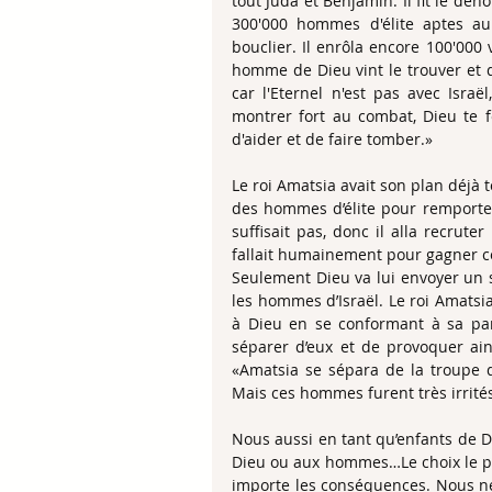
tout Juda et Benjamin. Il fit le dé
300'000 hommes d'élite aptes au 
bouclier. Il enrôla encore 100'000 
homme de Dieu vint le trouver et di
car l'Eternel n'est pas avec Israë
montrer fort au combat, Dieu te fe
d'aider et de faire tomber.» 
Le roi Amatsia avait son plan déjà tou
des hommes d’élite pour remporter 
suffisait pas, donc il alla recruter 
fallait humainement pour gagner c
Seulement Dieu va lui envoyer un s
les hommes d’Israël. Le roi Amatsia
à Dieu en se conformant à sa paro
séparer d’eux et de provoquer ains
«Amatsia se sépara de la troupe qu
Mais ces hommes furent très irrités 
Nous aussi en tant qu’enfants de Die
Dieu ou aux hommes…Le choix le plu
importe les conséquences. Nous ne 