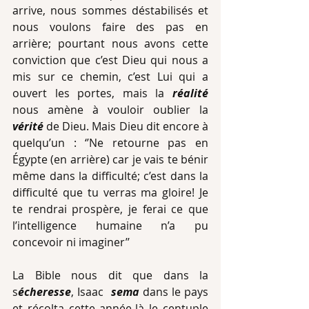
arrive, nous sommes déstabilisés et 
nous voulons faire des pas en 
arrière; pourtant nous avons cette 
conviction que c’est Dieu qui nous a 
mis sur ce chemin, c’est Lui qui a 
ouvert les portes, mais la 
réalité
nous amène à vouloir oublier la 
vérité 
de Dieu. Mais Dieu dit encore à 
quelqu’un : ‘’Ne retourne pas en 
Égypte (en arrière) car je vais te bénir 
même dans la difficulté; c’est dans la 
difficulté que tu verras ma gloire! Je 
te rendrai prospère, je ferai ce que 
l’intelligence humaine n’a pu 
concevoir ni imaginer’’
La Bible nous dit que dans la 
s
écheresse
, Isaac  
sema
 dans le pays 
et récolta cette année-là le centuple 