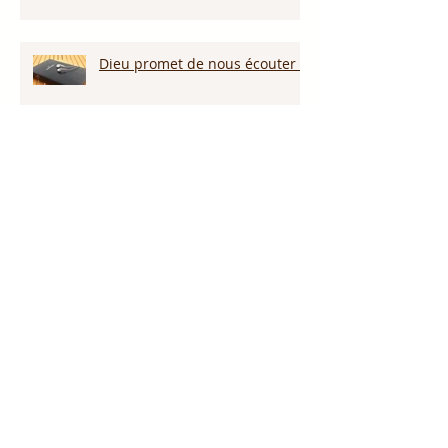
Dieu promet de nous écouter !
Appelle ce que tu veux voir
arriver!!!
Persévérer dans la sécheresse :
attendre la pluie et la provision
de Dieu!!!
L’amour pardonne-t-il tout ?