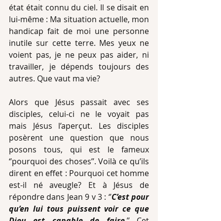
état était connu du ciel. Il se disait en 
lui-même : Ma situation actuelle, mon 
handicap fait de moi une personne 
inutile sur cette terre. Mes yeux ne 
voient pas, je ne peux pas aider, ni 
travailler, je dépends toujours des 
autres. Que vaut ma vie?
Alors que Jésus passait avec ses 
disciples, celui-ci ne le voyait pas 
mais Jésus l’aperçut. Les disciples 
posèrent une question que nous 
posons tous, qui est le fameux 
‘’pourquoi des choses’’. Voilà ce qu’ils 
dirent en effet : Pourquoi cet homme 
est-il né aveugle? Et à Jésus de 
répondre dans Jean 9 v 3 : ‘’
C’est pour 
qu’en lui tous puissent voir ce que 
Dieu est capable de faire
.’’ Cet 