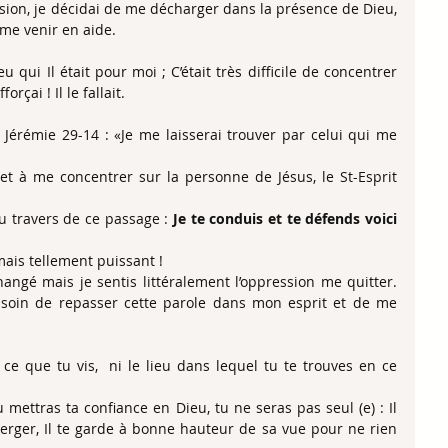
sion, je décidai de me décharger dans la présence de Dieu, 
me venir en aide.
eu qui Il était pour moi ; C’était très difficile de concentrer 
rçai ! Il le fallait.
ns Jérémie 29-14 : «Je me laisserai trouver par celui qui me 
t à me concentrer sur la personne de Jésus, le St-Esprit 
u travers de ce passage :
 Je te conduis et te défends voici 
ais tellement puissant !
angé mais je sentis littéralement l’oppression me quitter. 
e soin de repasser cette parole dans mon esprit et de me 
 ce que tu vis,  ni le lieu dans lequel tu te trouves en ce 
mettras ta confiance en Dieu, tu ne seras pas seul (e) : Il 
rger, Il te garde à bonne hauteur de sa vue pour ne rien 