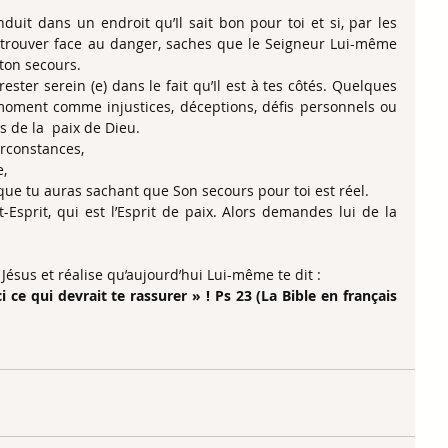
uit dans un endroit qu’Il sait bon pour toi et si, par les 
etrouver face au danger, saches que le Seigneur Lui-même 
 ton secours. 
ester serein (e) dans le fait qu’Il est à tes côtés. Quelques 
moment comme injustices, déceptions, défis personnels ou 
s de la  paix de Dieu.
irconstances,
e,
que tu auras sachant que Son secours pour toi est réel.
t-Esprit, qui est l’Esprit de paix. Alors demandes lui de la 
ésus et réalise qu’aujourd’hui Lui-même te dit :
i ce qui devrait te rassurer » ! Ps 23 (La Bible en français 