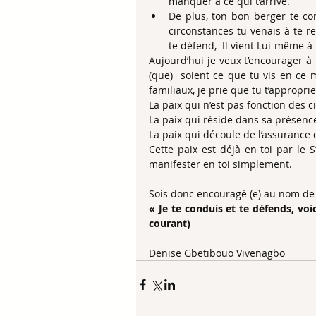
manquer à ce qui t’arrive.  
De plus, ton bon berger te cond
circonstances tu venais à te r
te défend,  Il vient Lui-même à
Aujourd’hui je veux t’encourager à r
(que)  soient ce que tu vis en ce 
familiaux, je prie que tu t’approprie
La paix qui n’est pas fonction des c
La paix qui réside dans sa présenc
La paix qui découle de l’assurance 
Cette paix est déjà en toi par le S
manifester en toi simplement.
Sois donc encouragé (e) au nom de J
« Je te conduis et te défends, voic
courant)
Denise Gbetibouo Vivenagbo 