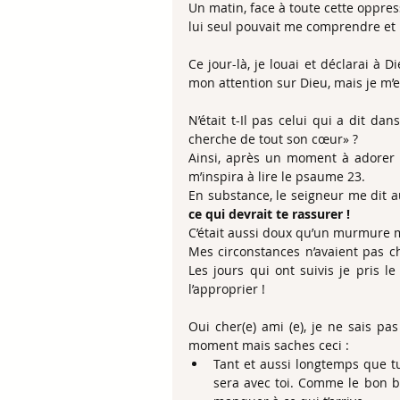
Un matin, face à toute cette oppres
lui seul pouvait me comprendre et 
Ce jour-là, je louai et déclarai à Di
mon attention sur Dieu, mais je m’effo
N’était t-Il pas celui qui a dit da
cherche de tout son cœur» ?
Ainsi, après un moment à adorer e
m’inspira à lire le psaume 23.
En substance, le seigneur me dit a
ce qui devrait te rassurer !
C’était aussi doux qu’un murmure m
Mes circonstances n’avaient pas ch
Les jours qui ont suivis je pris l
l’approprier !
Oui cher(e) ami (e), je ne sais pas
moment mais saches ceci : 
Tant et aussi longtemps que tu 
sera avec toi. Comme le bon be