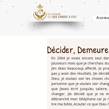
Acceu
Décider, Demeurer
En 2004 je vivais encore seul dans
plusieurs mois que je cherchais du t
j’en étais beaucoup affecté. Je pri
pas y avoir des résultats. J’ai déci
Dieu; je voulais voir les choses ch
personne que je voulais voir change
que j’avais écrit jusqu’au salaire;
changer. J’ai décidé que je ne ma
débranché mon téléphone car je ne 
lire ma bible, écouter ce que Dieu 