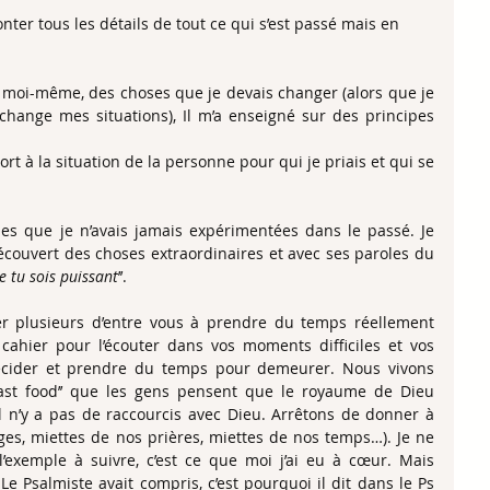
nter tous les détails de tout ce qui s’est passé mais en 
hange mes situations), Il m’a enseigné sur des principes 
                                                                                                                                  
les que je n’avais jamais expérimentées dans le passé. Je 
écouvert des choses extraordinaires et avec ses paroles du 
 tu sois puissant
’’.
er plusieurs d’entre vous à prendre du temps réellement 
cahier pour l’écouter dans vos moments difficiles et vos 
écider et prendre du temps pour demeurer. Nous vivons 
fast food’’ que les gens pensent que le royaume de Dieu 
 n’y a pas de raccourcis avec Dieu. Arrêtons de donner à 
ges, miettes de nos prières, miettes de nos temps…). Je ne 
exemple à suivre, c’est ce que moi j’ai eu à cœur. Mais 
 Psalmiste avait compris, c’est pourquoi il dit dans le Ps 