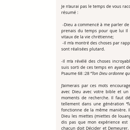
Je n’aurai pas le temps de vous raco
résumé :   
 -Dieu a commencé à me parler de moi-même, des choses que je devais changer (alors que je 
prenais du temps pour que lui Il c
vitaux de la vie chrétienne; 
 -Il m’a montré des choses par rapport à la situation de la personne pour qui je priais et qui se 
sont réalisées plutard. 
-Il m’a révélé des choses incroyab
suis sorti de ces temps en ayant d
Psaume 68 :28 ‘’
Ton Dieu ordonne que
J’aimerais par ces mots encourag
avec Dieu avec votre bible et un 
moments de recherche. Il faut d
tellement dans une génération ‘’
fonctionne de la même manière. Il
Dieu les miettes (miettes de louan
dis pas que mon expérience est l’
chacun doit Décider et Demeurer. Le