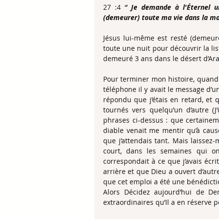
27 :4 ‘
’ Je demande à l'Éternel u
(demeurer) toute ma vie dans la ma
Jésus lui-même est resté (demeuré
toute une nuit pour découvrir la lis
demeuré 3 ans dans le désert d’Arabie
Pour terminer mon histoire, quand j
téléphone il y avait le message d’u
répondu que j’étais en retard, et 
tournés vers quelqu’un d’autre (J
phrases ci-dessus : que certaineme
diable venait me mentir qu’à cause
que j’attendais tant. Mais laissez-
court, dans les semaines qui on
correspondait à ce que j’avais écri
arrière et que Dieu a ouvert d’autr
que cet emploi a été une bénédict
Alors Décidez aujourd’hui de De
extraordinaires qu’Il a en réserve 