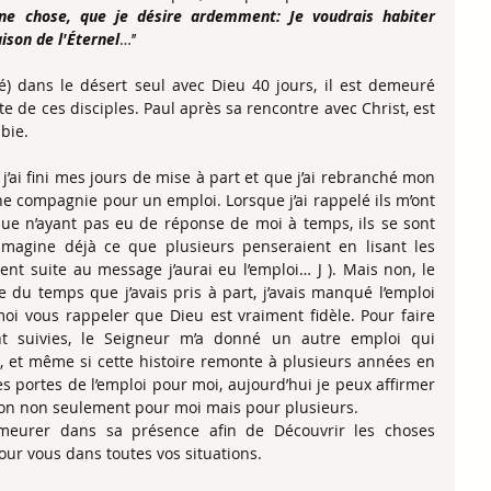
ne chose, que je désire ardemment: Je voudrais habiter 
ison de l'Éternel
…’’   
) dans le désert seul avec Dieu 40 jours, il est demeuré 
te de ces disciples. Paul après sa rencontre avec Christ, est 
.           
’ai fini mes jours de mise à part et que j’ai rebranché mon 
ne compagnie pour un emploi. Lorsque j’ai rappelé ils m’ont 
que n’ayant pas eu de réponse de moi à temps, ils se sont 
’imagine déjà ce que plusieurs penseraient en lisant les 
nt suite au message j’aurai eu l’emploi… J ). Mais non, le 
 du temps que j’avais pris à part, j’avais manqué l’emploi 
moi vous rappeler que Dieu est vraiment fidèle. Pour faire 
t suivies, le Seigneur m’a donné un autre emploi qui 
t, et même si cette histoire remonte à plusieurs années en 
es portes de l’emploi pour moi, aujourd’hui je peux affirmer 
ion non seulement pour moi mais pour plusieurs.
meurer dans sa présence afin de Découvrir les choses 
pour vous dans toutes vos situations.