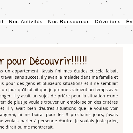
il
Nos Activités
Nos Ressources
Dévotions
Ém
 pour Découvrir!!!!!!
 un appartement. J’avais fini mes études et cela faisait 
ravail sans succès. Il y avait la maladie dans ma famille et 
ais pour des gens et plusieurs situations et il ne semblait 
dé un jour qu’il fallait que je prenne vraiment un temps avec 
anger. Il y avait un sujet de prière pour la situation d’une 
r; de plus je voulais trouver un emploi selon des critères 
 et il y avait bien d’autres situations que je voulais voir 
ngerai, ni ne boirai pour les 3 prochains jours, j’avais 
voulais parler à personne d’autre. Je voulais juste prier, 
me dirait ou me montrerait.