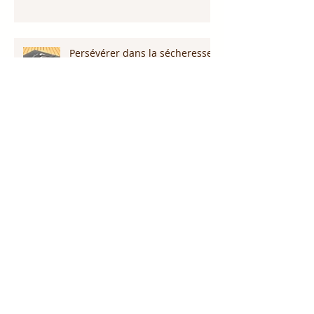
Persévérer dans la sécheresse :
attendre la pluie et la provision
de Dieu!!!
L’amour pardonne-t-il tout ?
Notre Dieu est plus grand que
notre géant !
Proclame le nom de Jésus !