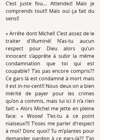
C’est juste fou… Attendez! Mais je 
comprends tout!! Mais oui ça fait du 
sens!!
« Arrête dont Michel! C’est assez de le 
traiter d'illuminé! N’as-tu aucun 
respect pour Dieu alors qu’un 
innocent s’apprête à subir la même 
condamnation que toi qui est 
coupable? T’as pas encore compris?? 
Ce gars là est condamné à mort mais 
il est in-no-cent!! Nous deux on a bien 
mérité de payer pour les crimes 
qu’on a commis, mais lui ici il n’a rien 
fait! » Alors Michel me jette en pleine 
face: « Woow! T’es-tu à ce point 
niaiseux?!! T’oses me parler d’respect 
à moi? Donc quoi? Tu m’plantes pour 
demander pardon à ce gars-là?? T’as 