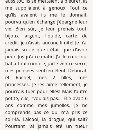
aussitôt, ils se mettaient à pleurer, ils 
me suppliaient à genoux. Tout ce 
qu’ils avaient ils me le donnait, 
pourvu qu’en échange j’épargne leur 
vie. Bien sûr, je leur prenais tout: 
bijoux, argent, liquide, carte de 
crédit: je n’avais aucune limite! Je n’ai 
jamais su ce que c’était que d’avoir 
peur. Jusqu’à ce matin. J’ai le cœur qui 
bat à tout rompre, j’ai le ventre serré, 
mes pensées s’entremêlent. Déborah 
et Rachel, mes 2 filles, mes 
princesses. Je les aime tellement, je 
pourrais tuer pour elles! Mais l’autre 
petite, elle, j’voulais pas… Elle avait 6 
ans comme mes jumelles. Je ne 
comprends pas ce qui m’a pris ce 
soir-là. L’alcool, la drogue, qui sait? 
Pourtant j’ai jamais été un tueur 