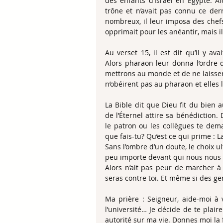
des enfants d’Israël en Égypte. A
trône et n’avait pas connu ce der
nombreux, il leur imposa des chefs 
opprimait pour les anéantir, mais 
Au verset 15, il est dit qu’il y a
Alors pharaon leur donna l’ordre 
mettrons au monde et de ne laisser e
n’obéirent pas au pharaon et elles 
La Bible dit que Dieu fit du bien a
de l’Éternel attire sa bénédiction
le patron ou les collègues te dema
que fais-tu? Qu’est ce qui prime : L
Sans l’ombre d’un doute, le choix ult
peu importe devant qui nous nous t
Alors n’ait pas peur de marcher à c
seras contre toi. Et même si des ge
Ma prière : Seigneur, aide-moi à v
l’université… Je décide de te plair
autorité sur ma vie. Donnes moi la 