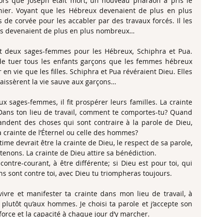
lors que Joseph était mort, un nouveau pharaon a pris le 
nier. Voyant que les Hébreux devenaient de plus en plus 
de corvée pour les accabler par des travaux forcés. Il les 
ils devenaient de plus en plus nombreux… 
vait deux sages-femmes pour les Hébreux, Schiphra et Pua. 
de tuer tous les enfants garçons que les femmes hébreux 
n vie que les filles. Schiphra et Pua révéraient Dieu. Elles 
laissèrent la vie sauve aux garçons… 
ux sages-femmes, il fit prospérer leurs familles. La crainte 
. Dans ton lieu de travail, comment te comportes-tu? Quand 
ndent des choses qui sont contraire à la parole de Dieu, 
a crainte de l’Éternel ou celle des hommes? 
ime devrait être la crainte de Dieu, le respect de sa parole, 
enons. La crainte de Dieu attire sa bénédiction. 
ontre-courant, à être différente; si Dieu est pour toi, qui 
ns sont contre toi, avec Dieu tu triompheras toujours. 
ivre et manifester ta crainte dans mon lieu de travail, à 
e plutôt qu’aux hommes. Je choisi ta parole et j’accepte son 
force et la capacité à chaque jour d’y marcher.