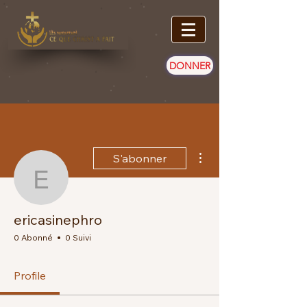
DONNER
Plus d'actions
S'abonner
ericasinephro
ericasinephro
0 Abonné
0 Suivi
Profile