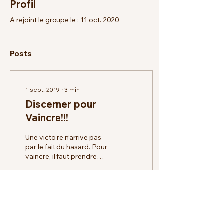
Profil
A rejoint le groupe le : 11 oct. 2020
Posts
1 sept. 2019
∙
3
min
Discerner pour
Vaincre!!!
Une victoire n’arrive pas
par le fait du hasard. Pour
vaincre, il faut prendre
conscience de l’existence
du combat. Certains sont
en...
55
0